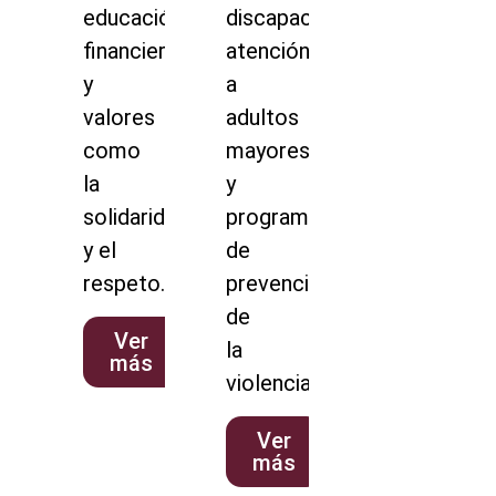
educación
discapacidad,
financiera
atención
y
a
valores
adultos
como
mayores
la
y
solidaridad
programas
y el
de
respeto.
prevención
de
Ver
la
más
violencia.
Ver
más