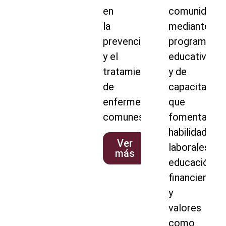
en
comunidade
la
mediante
prevención
programas
y el
educativos
tratamiento
y de
de
capacitación
enfermedades
que
comunes.
fomentan
habilidades
Ver
laborales,
más
educación
financiera
y
valores
como