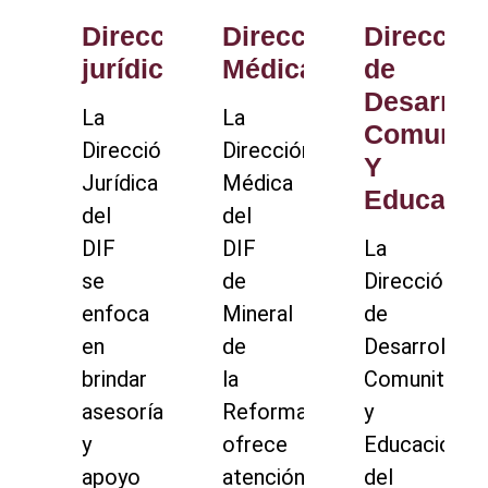
Dirección
Dirección
Dirección
jurídica
Médica
de
Desarroll
La
La
Comunita
Dirección
Dirección
Y
Jurídica
Médica
Educació
del
del
DIF
DIF
La
se
de
Dirección
enfoca
Mineral
de
en
de
Desarrollo
brindar
la
Comunitario
asesoría
Reforma
y
y
ofrece
Educación
apoyo
atención
del