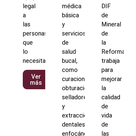
legal
médica
DIF
a
básica
de
las
y
Mineral
personas
servicios
de
que
de
la
lo
salud
Reforma
necesitan.
bucal,
trabaja
como
para
Ver
curaciones,
mejorar
más
obturaciones,
la
selladores
calidad
y
de
extracciones
vida
dentales,
de
enfocándose
las