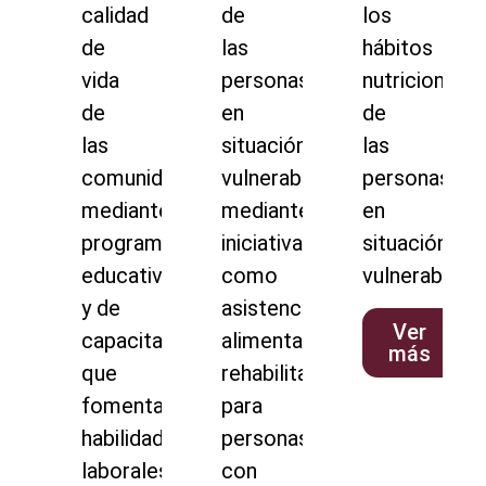
calidad
de
los
de
las
hábitos
vida
personas
nutricionales
de
en
de
las
situación
las
comunidades
vulnerable
personas
mediante
mediante
en
programas
iniciativas
situación
educativos
como
vulnerable.
y de
asistencia
Ver
capacitación
alimentaria,
más
que
rehabilitación
fomentan
para
habilidades
personas
laborales,
con