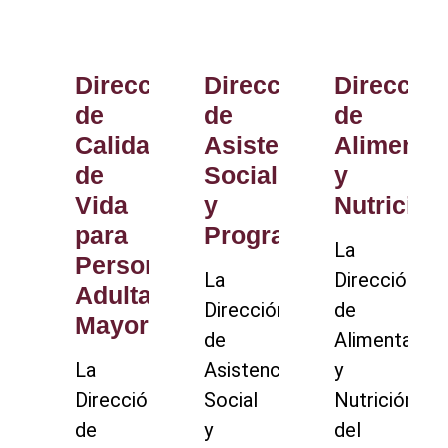
Dirección
Dirección
Dirección
de
de
de
Calidad
Asistencia
Alimenta
de
Social
y
Vida
y
Nutrición
para
Programas
La
Personas
La
Dirección
Adultas
Dirección
de
Mayores
de
Alimentació
La
Asistencia
y
Dirección
Social
Nutrición
de
y
del