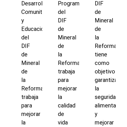
Desarrollo
Programas
DIF
Comunitario
del
de
y
DIF
Mineral
Educación
de
de
del
Mineral
la
DIF
de
Reforma
de
la
tiene
Mineral
Reforma
como
de
trabaja
objetivo
la
para
garantizar
Reforma
mejorar
la
trabaja
la
seguridad
para
calidad
alimentaria
mejorar
de
y
la
vida
mejorar